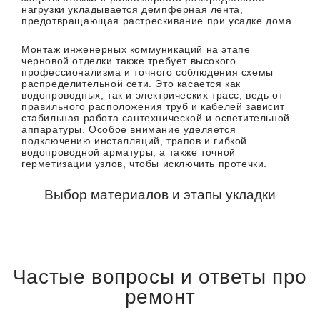
нагрузки укладывается демпферная лента,
предотвращающая растрескивание при усадке дома.
Монтаж инженерных коммуникаций на этапе
черновой отделки также требует высокого
профессионализма и точного соблюдения схемы
распределительной сети. Это касается как
водопроводных, так и электрических трасс, ведь от
правильного расположения труб и кабелей зависит
стабильная работа сантехнической и осветительной
аппаратуры. Особое внимание уделяется
подключению инсталляций, трапов и гибкой
водопроводной арматуры, а также точной
герметизации узлов, чтобы исключить протечки.
Выбор материалов и этапы укладки
Наши мастера используют только проверенные
материалы, ведь долговечность черновой отделки
напрямую связана с их качеством. Так, для
укрепления стен и потолков применяется
гипсокартон и гипсовые растворы, которые
Частые вопросы и ответы про
обеспечивают надежное сцепление с финишной
отделкой. Оштукатуривание стен и потолков, как и
ремонт
заделка всех углов и торцов, проводятся
профессионально с использованием