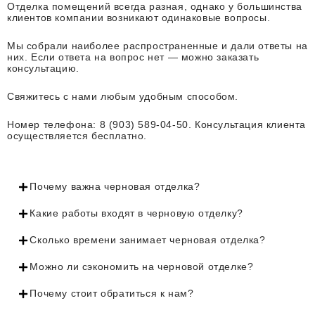
специализированных растворов. В некоторых
Отделка помещений всегда разная, однако у большинства
случаях, для достижения наилучшего результата,
клиентов компании возникают одинаковые вопросы.
применяется стеклохолст (паутинка), который
помогает сохранить прочность и предотвратить
Мы собрали наиболее распространенные и дали ответы на
появление микротрещин на финишных покрытиях.
них. Если ответа на вопрос нет — можно заказать
консультацию.
Для создания идеально ровного пола выполняется
настил фанеры или ГВЛ, которые служат основой для
Свяжитесь с нами любым удобным способом.
финишного покрытия – паркета, плитки или
ковролина. В местах примыкания пола к стенам
устанавливаются пороги и бордюры для
Номер телефона: 8 (903) 589-04-50. Консультация клиента
герметизации и предотвращения проникновения
осуществляется бесплатно.
влаги. Перед укладкой напольных покрытий также
проводится герметизация и проклейка всех швов,
чтобы обеспечить дополнительную защиту и
долговечность настила.
Почему важна черновая отделка?
Финишная подготовка и проверка
Какие работы входят в черновую отделку?
качества
Сколько времени занимает черновая отделка?
После завершения всех черновых работ и установки
коммуникаций проводится контрольная проверка,
Можно ли сэкономить на черновой отделке?
включающая осмотр состояния штукатурных и
стяжных покрытий, проверку надежности крепления
Почему стоит обратиться к нам?
сантехнического и электрического оборудования, а
также испытания звуко- и гидроизоляции. На этом