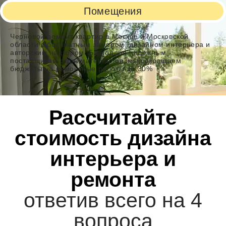
Помещения
Черновой ремонт квартир в Москве и Московской
области с бесплатным замером, дизайном интерьера и
авторским надзором. Благодаря надежным
поставщикам стройматериалов, мы сокращаем
бюджеты на ремонтные работы до 30%
Рассчитайте
стоимость дизайна
интерьера и
ремонта
ответив всего на 4
вопроса