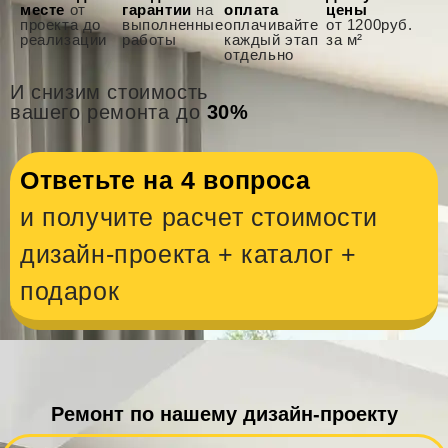
месте
от
гарантии
на
оплата
цены
проекта до
выполненные
оплачивайте
от 1200руб.
реализации
работы
каждый этап
за м²
отдельно
И снизим стоимость
вашего ремонта до
30%
Ответьте на 4 вопроса
и получите расчет стоимости
дизайн-проекта + каталог +
подарок
Ремонт по нашему дизайн-проекту