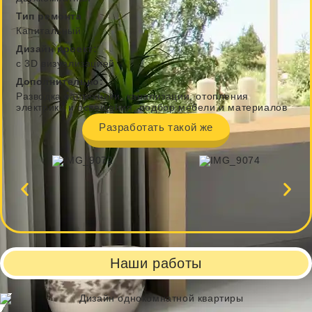
Тип ремонта
Капитальный
Дизайн проект:
с 3D визуализацией
Дополнительно:
Разводка сантехники, канализации, отопления
электрики и освещения, подбор мебели и материалов
Разработать такой же
Наши работы