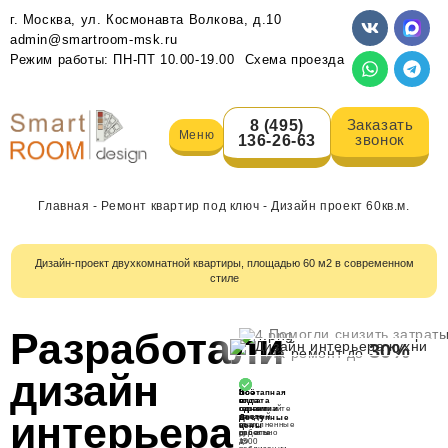
г. Москва, ул. Космонавта Волкова, д.10
admin@smartroom-msk.ru
Режим работы: ПН-ПТ 10.00-19.00
Схема проезда
Заказать
8 (495)
Меню
звонок
136-26-63
Главная
-
Ремонт квартир под ключ
-
Дизайн проект 60кв.м.
Дизайн-проект двухкомнатной квартиры, площадью 60 м2 в современном
стиле
Разработали
Помогли снизить затрат
30%
на ремонт до
дизайн
Всё
3
Поэтапная
в
года
оплата
одном
гарантии
оплачивайте
интерьера
месте
на
каждый
Доступные
от
выполненные
этап
цены
проекта
работы
отдельно
от
до
1500