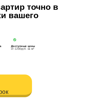
артир точно в
ки вашего
а
Доступные цены
от 1200руб. за м²
рок