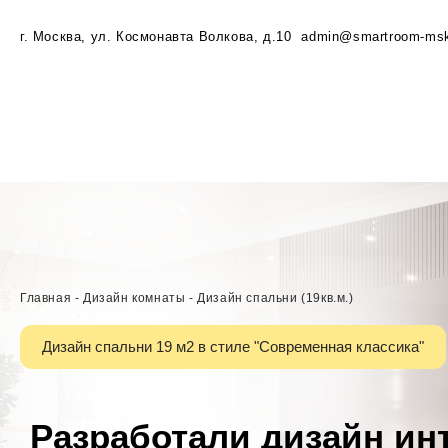
г. Москва, ул. Космонавта Волкова, д.10
admin@smartroom-msk
Главная
-
Дизайн комнаты
-
Дизайн спальни (19кв.м.)
Дизайн спальни 19 м2 в стиле "Современная классика"
Разработали дизайн ин