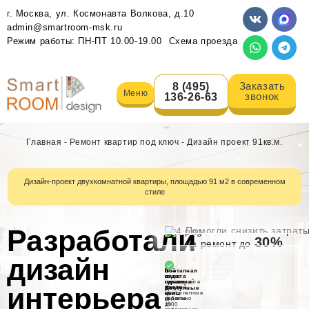
г. Москва, ул. Космонавта Волкова, д.10
admin@smartroom-msk.ru
Режим работы: ПН-ПТ 10.00-19.00
Схема проезда
Заказать
8 (495)
Меню
звонок
136-26-63
Главная
-
Ремонт квартир под ключ
-
Дизайн проект 91кв.м.
Дизайн-проект двухкомнатной квартиры, площадью 91 м2 в современном
стиле
Разработали
Помогли снизить затрат
30%
на ремонт до
дизайн
Всё
3
Поэтапная
в
года
оплата
одном
гарантии
оплачивайте
интерьера
месте
на
каждый
Доступные
от
выполненные
этап
цены
проекта
работы
отдельно
от
до
1500