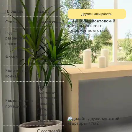
Площадь
91м2
Другие наши работы
Стиль
Современный
Год
разработки
2022
проекта
3Д
Формат
визуализация
Количество
2
комнат
Ванная,
Гостевая,
Гостиная,
Комплектация
Коридор,
помещения
Кухня,
Санузел,
Спальня
С гостевой