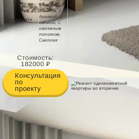
комнатой, С
диваном, С
душевой
Особенности
кабиной, С
натяжным
потолком,
Светлая
Стоимость:
182000
Консультация
по
проекту