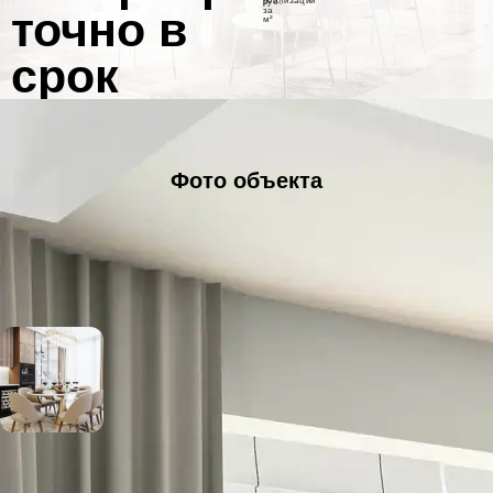
реализации
руб.
точно в
за
м²
срок
Фото объекта